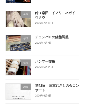
鈴々楽団 イノリ ネガイ
生活
ウタウ
2026年7月10日
チェンバロの鍵盤調整
修理
2026年7月7日
ハンマー交換
修理
2026年6月14日
第42回 三重むさしの会コン
調律
サート
2026年6月9日