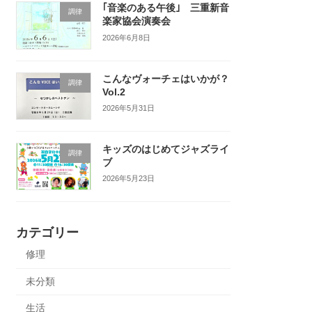
｢音楽のある午後｣ 三重新音
調律
楽家協会演奏会
2026年6月8日
こんなヴォーチェはいかが？
調律
Vol.2
2026年5月31日
キッズのはじめてジャズライ
調律
ブ
2026年5月23日
カテゴリー
修理
未分類
生活