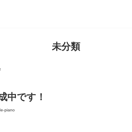
未分類
！
成中です！
de-piano