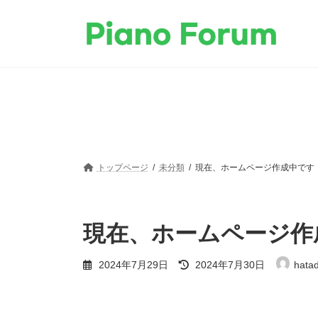
コ
ナ
ン
ビ
テ
ゲ
ン
ー
ツ
シ
へ
ョ
ス
ン
キ
に
ッ
移
プ
動
トップページ
未分類
現在、ホームページ作成中です
現在、ホームページ作
最
2024年7月29日
2024年7月30日
hata
終
更
新
日